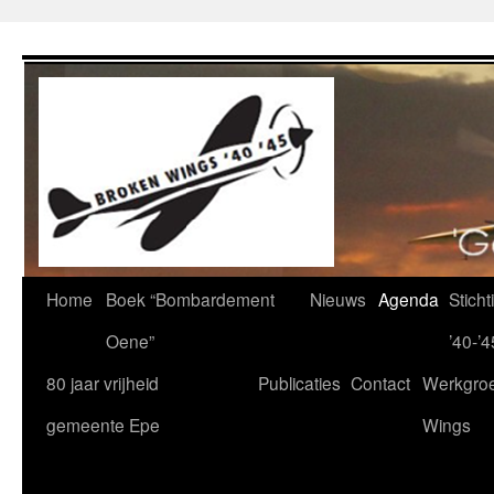
Ga
naar
de
inhoud
Home
Boek “Bombardement
Nieuws
Agenda
Stich
Oene”
’40-’4
80 jaar vrijheid
Publicaties
Contact
Werkgro
gemeente Epe
Wings