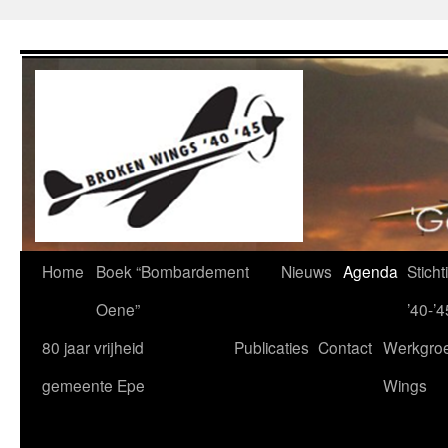
Ga
naar
de
inhoud
Home
Boek “Bombardement
Nieuws
Agenda
Stich
Oene”
’40-’4
80 jaar vrijheid
Publicaties
Contact
Werkgro
gemeente Epe
Wings