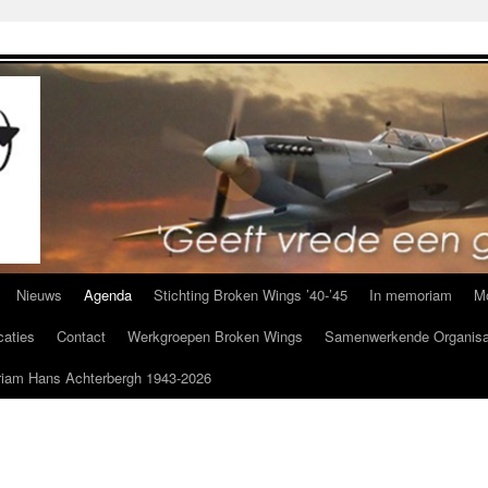
Nieuws
Agenda
Stichting Broken Wings ’40-’45
In memoriam
M
caties
Contact
Werkgroepen Broken Wings
Samenwerkende Organisa
iam Hans Achterbergh 1943-2026