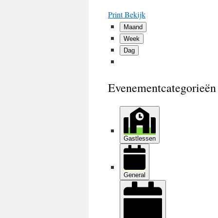
Print
Bekijk
Maand
Week
Dag
Evenementcategorieën
Gastlessen
General