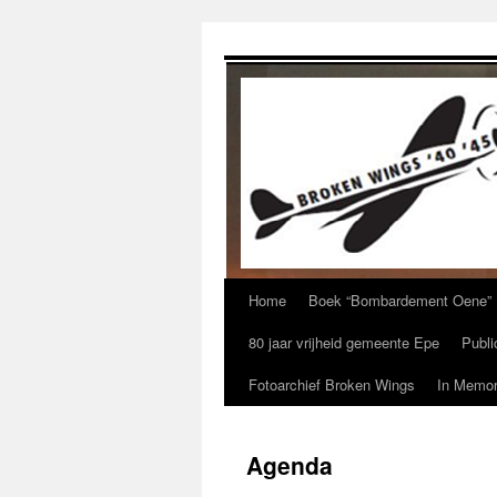
Ga
naar
de
inhoud
Home
Boek “Bombardement Oene”
80 jaar vrijheid gemeente Epe
Publi
Fotoarchief Broken Wings
In Memor
Agenda