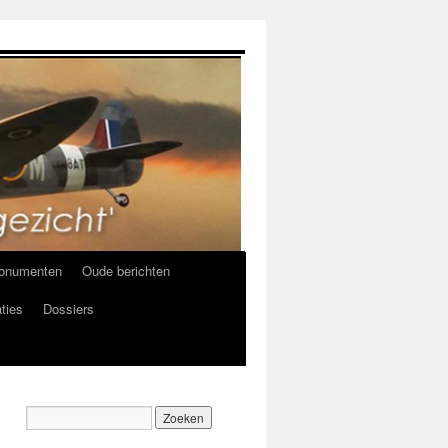
onumenten
Oude berichten
ties
Dossiers