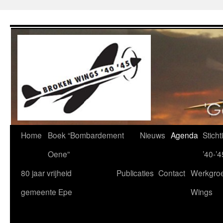
Ga
naar
de
inhoud
Home
Boek “Bombardement
Nieuws
Agenda
Stich
Oene”
’40-’4
80 jaar vrijheid
Publicaties
Contact
Werkgro
gemeente Epe
Wings