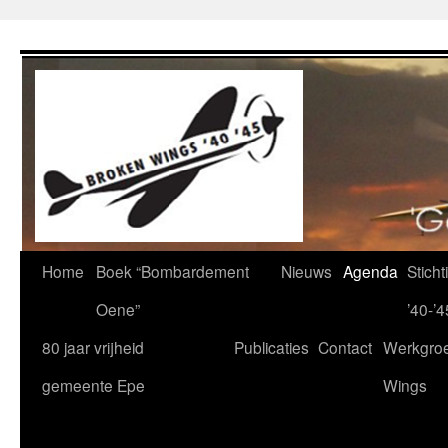
Ga
naar
de
inhoud
Home
Boek “Bombardement
Nieuws
Agenda
Stich
Oene”
’40-’4
80 jaar vrijheid
Publicaties
Contact
Werkgro
gemeente Epe
Wings