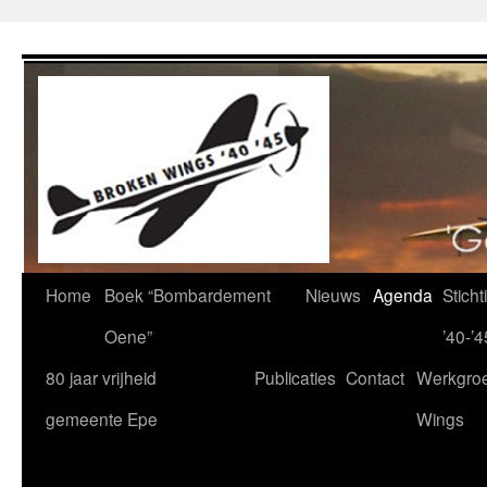
Ga
naar
de
inhoud
Home
Boek “Bombardement
Nieuws
Agenda
Stich
Oene”
’40-’4
80 jaar vrijheid
Publicaties
Contact
Werkgro
gemeente Epe
Wings