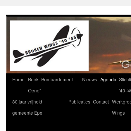
Ga
naar
de
inhoud
Home
Boek “Bombardement
Nieuws
Agenda
Stich
Oene”
’40-’4
80 jaar vrijheid
Publicaties
Contact
Werkgro
gemeente Epe
Wings