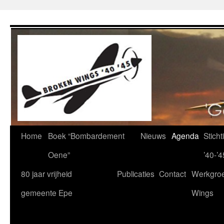
Ga
naar
de
inhoud
Home
Boek “Bombardement
Nieuws
Agenda
Stich
Oene”
’40-’4
80 jaar vrijheid
Publicaties
Contact
Werkgro
gemeente Epe
Wings