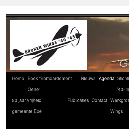
Ga
naar
de
inhoud
Home
Boek “Bombardement
Nieuws
Agenda
Stich
Oene”
’40-’4
80 jaar vrijheid
Publicaties
Contact
Werkgro
gemeente Epe
Wings