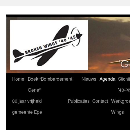
Ga
naar
de
inhoud
Home
Boek “Bombardement
Nieuws
Agenda
Stich
Oene”
’40-’4
80 jaar vrijheid
Publicaties
Contact
Werkgro
gemeente Epe
Wings