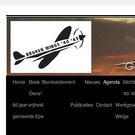
Ga
naar
de
inhoud
Home
Boek “Bombardement
Nieuws
Agenda
Stich
Oene”
’40-’4
80 jaar vrijheid
Publicaties
Contact
Werkgro
gemeente Epe
Wings