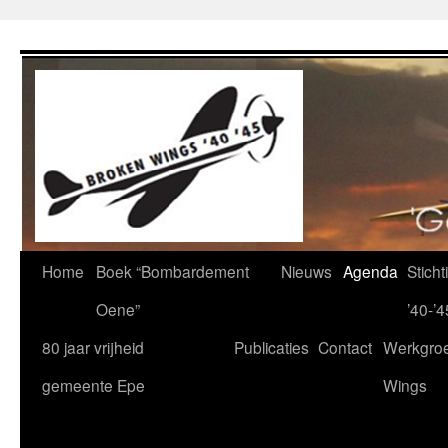
Ga
naar
de
inhoud
Home
Boek “Bombardement
Nieuws
Agenda
Stich
Oene”
’40-’4
80 jaar vrijheid
Publicaties
Contact
Werkgro
gemeente Epe
Wings