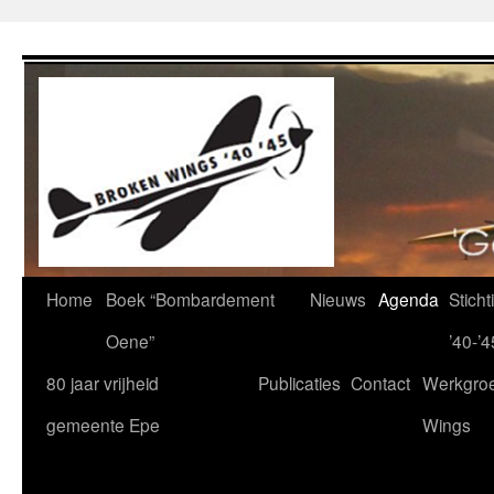
Ga
naar
de
inhoud
Home
Boek “Bombardement
Nieuws
Agenda
Stich
Oene”
’40-’4
80 jaar vrijheid
Publicaties
Contact
Werkgro
gemeente Epe
Wings