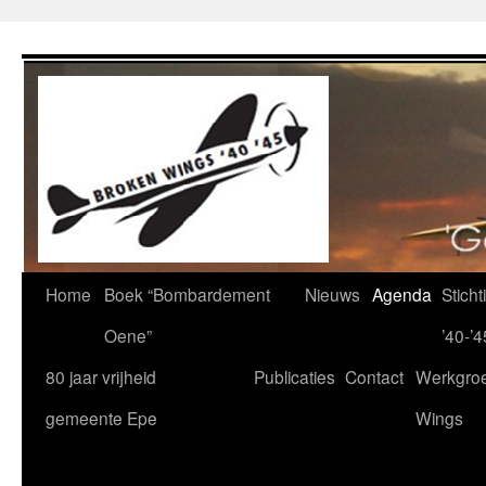
Ga
naar
de
inhoud
Home
Boek “Bombardement
Nieuws
Agenda
Stich
Oene”
’40-’4
80 jaar vrijheid
Publicaties
Contact
Werkgro
gemeente Epe
Wings