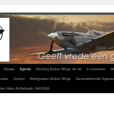
Nieuws
Agenda
Stichting Broken Wings ’40-’45
In memoriam
M
caties
Contact
Werkgroepen Broken Wings
Samenwerkende Organisa
iam Hans Achterbergh 1943-2026