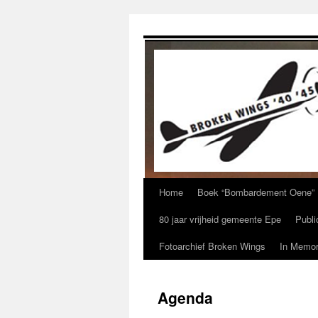
Ga
naar
de
inhoud
Home
Boek “Bombardement Oene”
80 jaar vrijheid gemeente Epe
Publi
Fotoarchief Broken Wings
In Memor
Agenda