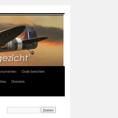
onumenten
Oude berichten
ties
Dossiers