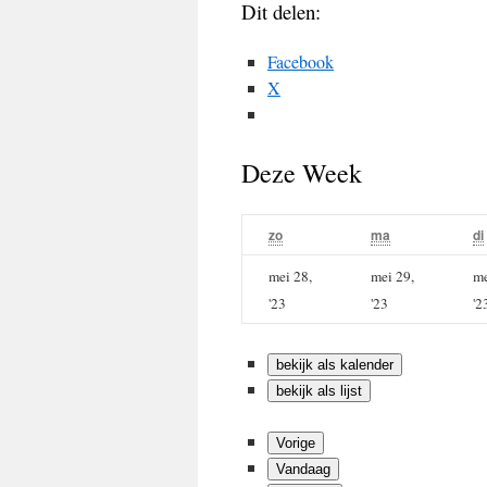
Dit delen:
Facebook
X
Deze Week
zo
zondag
ma
maandag
di
mei 28,
mei 29,
me
mei
mei
'23
'23
'2
28,
29,
2023
2023
bekijk als kalender
bekijk als lijst
Vorige
Vandaag