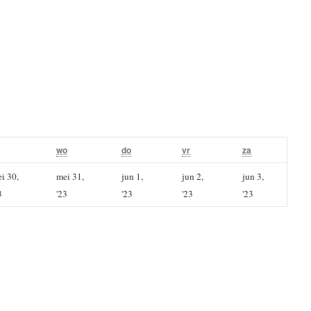
dinsdag
wo
woensdag
do
donderdag
vr
vrijdag
za
zaterdag
i 30,
mei 31,
jun 1,
jun 2,
jun 3,
mei
mei
juni
juni
juni
3
'23
'23
'23
'23
30,
31,
1,
2,
3,
2023
2023
2023
2023
2023