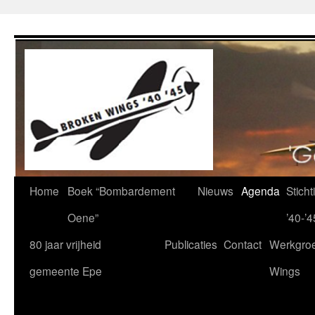
Ga
naar
de
inhoud
Home
Boek “Bombardement
Nieuws
Agenda
Stich
Oene”
’40-’4
80 jaar vrijheid
Publicaties
Contact
Werkgro
gemeente Epe
Wings