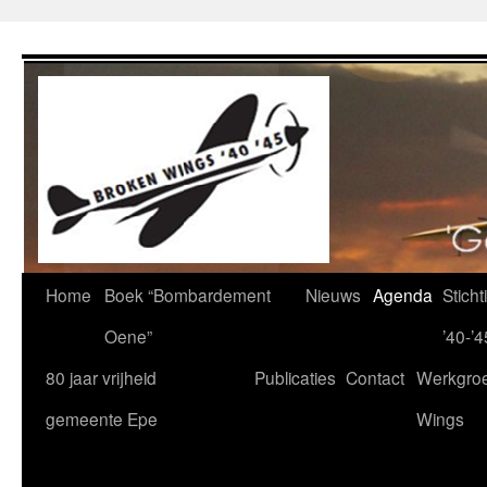
Ga
naar
de
inhoud
Home
Boek “Bombardement
Nieuws
Agenda
Stich
Oene”
’40-’4
80 jaar vrijheid
Publicaties
Contact
Werkgro
gemeente Epe
Wings