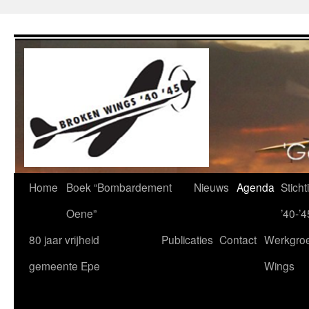
Ga
naar
de
inhoud
Home
Boek “Bombardement
Nieuws
Agenda
Stich
Oene”
’40-’4
80 jaar vrijheid
Publicaties
Contact
Werkgro
gemeente Epe
Wings