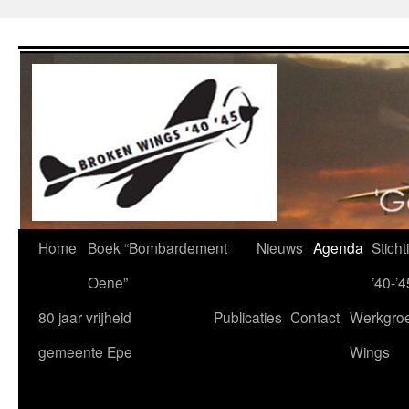
Ga
naar
de
inhoud
Home
Boek “Bombardement
Nieuws
Agenda
Stich
Oene”
’40-’4
80 jaar vrijheid
Publicaties
Contact
Werkgro
gemeente Epe
Wings