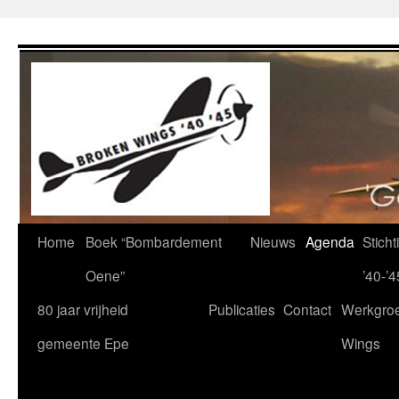
Ga
naar
de
inhoud
Home
Boek “Bombardement
Nieuws
Agenda
Stich
Oene”
’40-’4
80 jaar vrijheid
Publicaties
Contact
Werkgro
gemeente Epe
Wings