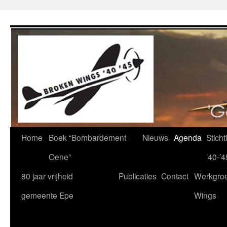
Ga
naar
de
inhoud
Home
Boek “Bombardement
Nieuws
Agenda
Stich
Oene”
’40-’4
80 jaar vrijheid
Publicaties
Contact
Werkgro
gemeente Epe
Wings