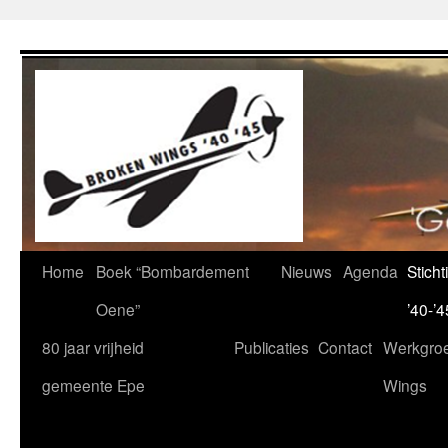
Ga
naar
de
inhoud
Home
Boek “Bombardement
Nieuws
Agenda
Stich
Oene”
’40-’4
80 jaar vrijheid
Publicaties
Contact
Werkgro
gemeente Epe
Wings