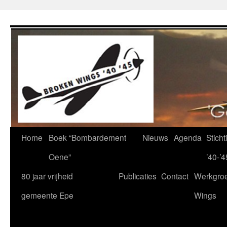
Ga
naar
de
inhoud
Home
Boek “Bombardement
Nieuws
Agenda
Stich
Oene”
’40-’4
80 jaar vrijheid
Publicaties
Contact
Werkgro
gemeente Epe
Wings