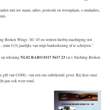
ailen met uw naam, adres, postcode en woonplaats, e-mailadres,
tum.
ing Broken Wings ’40-’45 en verleen hierbij machtiging (tot
(min €15) jaarlijks van mijn bankrekening af te schrijven.”
NL02 RABO 0317 5617 23
t op rekening
t.n.v Stichting Broken
ge gift van €1000,- van een ons onbekende gever. Bij deze onze
it jaar ook weer rond.