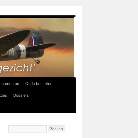
onumenten
Oude berichten
ties
Dossiers