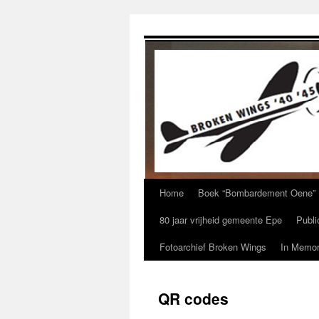
Ga
naar
de
inhoud
Home
Boek “Bombardement Oene”
80 jaar vrijheid gemeente Epe
Publi
Fotoarchief Broken Wings
In Memor
QR codes