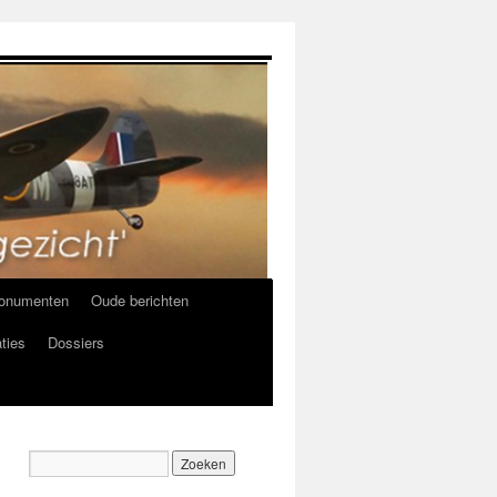
onumenten
Oude berichten
ties
Dossiers