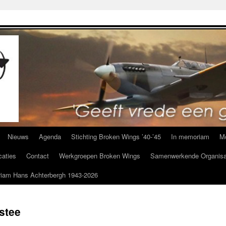
Nieuws
Agenda
Stichting Broken Wings ’40-’45
In memoriam
M
caties
Contact
Werkgroepen Broken Wings
Samenwerkende Organisa
iam Hans Achterbergh 1943-2026
stee