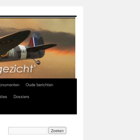
onumenten
Oude berichten
ties
Dossiers