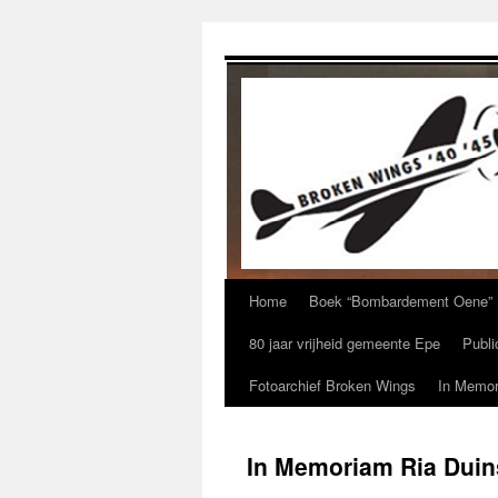
Ga
naar
de
inhoud
Home
Boek “Bombardement Oene”
80 jaar vrijheid gemeente Epe
Publi
Fotoarchief Broken Wings
In Memor
In Memoriam Ria Duin