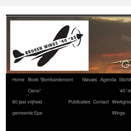
Ga
naar
de
inhoud
Home
Boek “Bombardement
Nieuws
Agenda
Stich
Oene”
’40-’4
80 jaar vrijheid
Publicaties
Contact
Werkgro
gemeente Epe
Wings