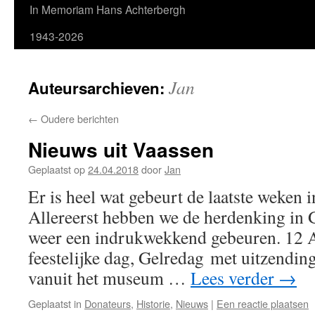
In Memoriam Hans Achterbergh
1943-2026
Jan
Auteursarchieven:
←
Oudere berichten
Nieuws uit Vaassen
Geplaatst op
24.04.2018
door
Jan
Er is heel wat gebeurt de laatste weken 
Allereerst hebben we de herdenking in G
weer een indrukwekkend gebeuren. 12 A
feestelijke dag, Gelredag met uitzendi
vanuit het museum …
Lees verder
→
Geplaatst in
Donateurs
,
Historie
,
Nieuws
|
Een reactie plaatsen