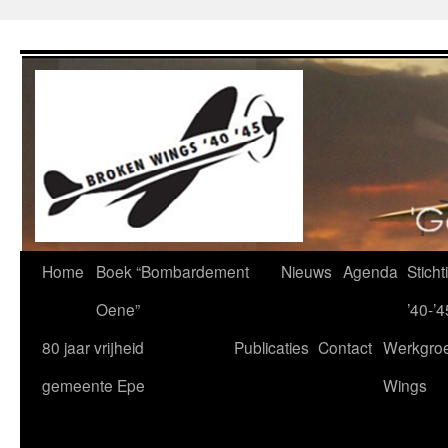
Ga
naar
de
inhoud
Home
Boek “Bombardement
Nieuws
Agenda
Stich
Oene”
’40-’4
80 jaar vrijheid
Publicaties
Contact
Werkgro
gemeente Epe
Wings