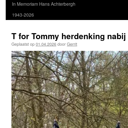
In Memoriam Hans Achterbergh
1943-2026
T for Tommy herdenking nabij
Geplaatst op
01.04.2026
door
Gerrit