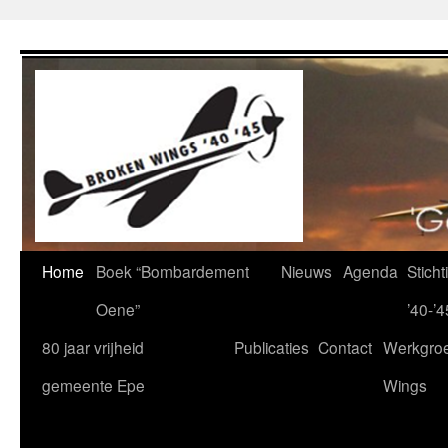
Ga
naar
de
inhoud
Home
Boek “Bombardement
Nieuws
Agenda
Stich
Oene”
’40-’4
80 jaar vrijheid
Publicaties
Contact
Werkgro
gemeente Epe
Wings