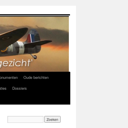
onumenten
Oude berichten
ties
Dossiers