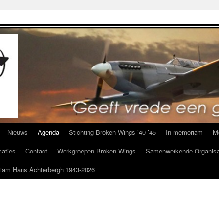
Nieuws
Agenda
Stichting Broken Wings ’40-’45
In memoriam
M
caties
Contact
Werkgroepen Broken Wings
Samenwerkende Organisa
iam Hans Achterbergh 1943-2026