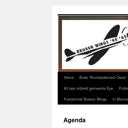
Ga
naar
de
inhoud
Home
Boek “Bombardement Oene”
80 jaar vrijheid gemeente Epe
Publi
Fotoarchief Broken Wings
In Memor
Agenda