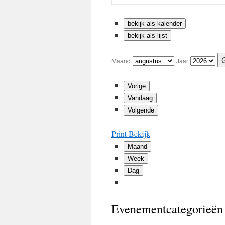
2026
2026
30,
31,
1
2026
2026
2
bekijk als kalender
bekijk als lijst
Maand
Jaar
Vorige
Vandaag
Volgende
Print
Bekijk
Maand
Week
Dag
Evenementcategorieën